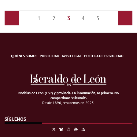
3
Anterior
1
2
4
5
Siguiente
QUIÉNES SOMOS
PUBLICIDAD
AVISO LEGAL
POLÍTICA DE PRIVACIDAD
Noticias de León (ESP) y provincia. La información, lo primero
.
No
compartimos "clickbait".
Desde 1896, renacemos en 2025.
SÍGUENOS
X
Bluesky
Instagram
Google Discover
RSS