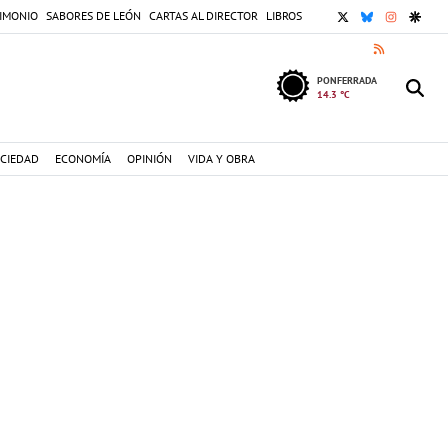
X
BLUESKY
INSTAGR
GOOG
IMONIO
SABORES DE LEÓN
CARTAS AL DIRECTOR
LIBROS
RSS
PONFERRADA
14.3 °C
CIEDAD
ECONOMÍA
OPINIÓN
VIDA Y OBRA