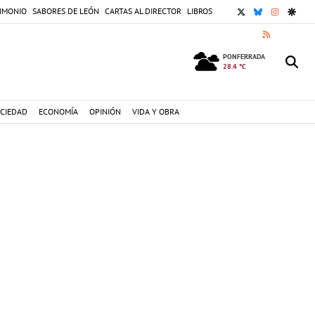
X
BLUESKY
INSTAGR
GOOG
IMONIO
SABORES DE LEÓN
CARTAS AL DIRECTOR
LIBROS
RSS
PONFERRADA
28.4 °C
CIEDAD
ECONOMÍA
OPINIÓN
VIDA Y OBRA