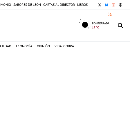
X
BLUESKY
INSTAGR
GOOG
IMONIO
SABORES DE LEÓN
CARTAS AL DIRECTOR
LIBROS
RSS
PONFERRADA
17 °C
CIEDAD
ECONOMÍA
OPINIÓN
VIDA Y OBRA