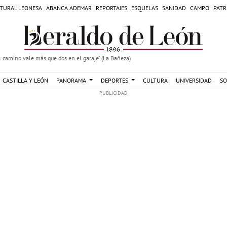
TURAL LEONESA
ABANCA ADEMAR
REPORTAJES
ESQUELAS
SANIDAD
CAMPO
PATR
 camino vale más que dos en el garaje' (La Bañeza)
CASTILLA Y LEÓN
PANORAMA
DEPORTES
CULTURA
UNIVERSIDAD
SO