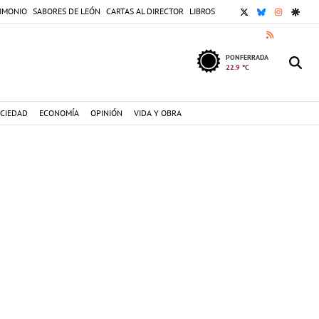
X
BLUESKY
INSTAGR
GOOG
IMONIO
SABORES DE LEÓN
CARTAS AL DIRECTOR
LIBROS
RSS
PONFERRADA
22.9 °C
CIEDAD
ECONOMÍA
OPINIÓN
VIDA Y OBRA