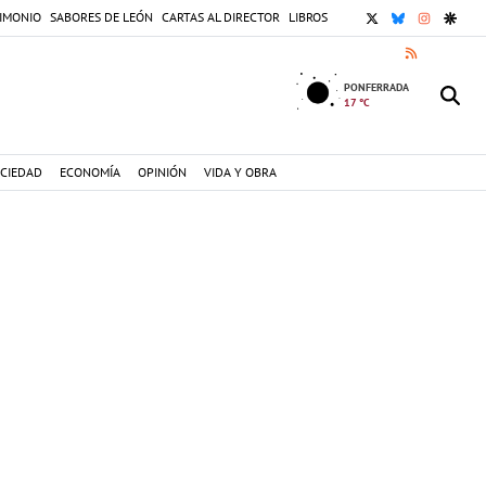
X
BLUESKY
INSTAGR
GOOG
IMONIO
SABORES DE LEÓN
CARTAS AL DIRECTOR
LIBROS
RSS
PONFERRADA
17 °C
CIEDAD
ECONOMÍA
OPINIÓN
VIDA Y OBRA