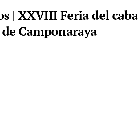
os | XXVIII Feria del cab
a de Camponaraya