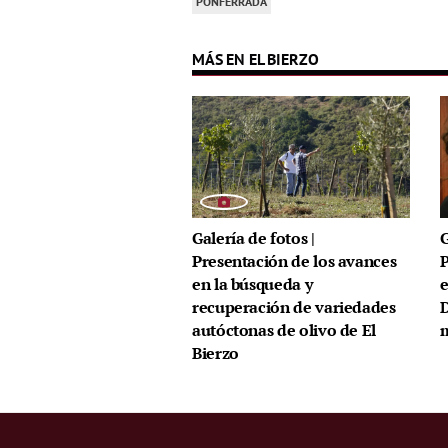
PONFERRADA
MÁS EN EL BIERZO
Galería de fotos |
G
Presentación de los avances
P
en la búsqueda y
e
recuperación de variedades
D
autóctonas de olivo de El
m
Bierzo