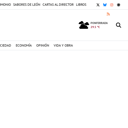
X
BLUESKY
INSTAGR
GOOG
IMONIO
SABORES DE LEÓN
CARTAS AL DIRECTOR
LIBROS
RSS
PONFERRADA
29.5 °C
CIEDAD
ECONOMÍA
OPINIÓN
VIDA Y OBRA