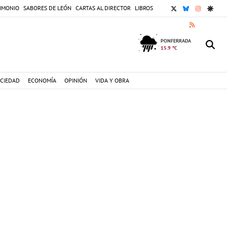
X
BLUESKY
INSTAGR
GOOG
IMONIO
SABORES DE LEÓN
CARTAS AL DIRECTOR
LIBROS
RSS
PONFERRADA
15.9 °C
CIEDAD
ECONOMÍA
OPINIÓN
VIDA Y OBRA