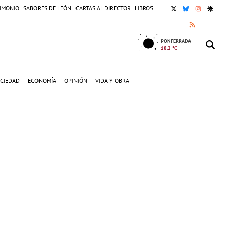
X
BLUESKY
INSTAGR
GOOG
IMONIO
SABORES DE LEÓN
CARTAS AL DIRECTOR
LIBROS
RSS
PONFERRADA
18.2 °C
CIEDAD
ECONOMÍA
OPINIÓN
VIDA Y OBRA