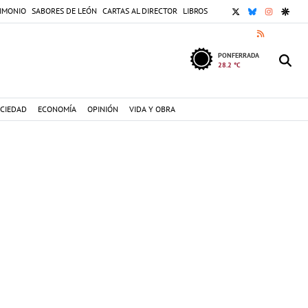
X
BLUESKY
INSTAGR
GOOG
IMONIO
SABORES DE LEÓN
CARTAS AL DIRECTOR
LIBROS
RSS
PONFERRADA
28.2 °C
CIEDAD
ECONOMÍA
OPINIÓN
VIDA Y OBRA