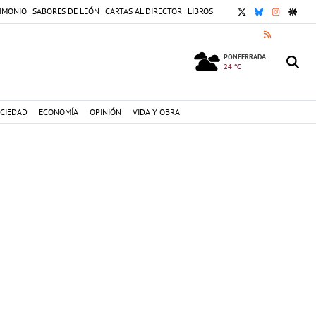
X
BLUESKY
INSTAGR
GOOG
IMONIO
SABORES DE LEÓN
CARTAS AL DIRECTOR
LIBROS
RSS
PONFERRADA
24 °C
CIEDAD
ECONOMÍA
OPINIÓN
VIDA Y OBRA