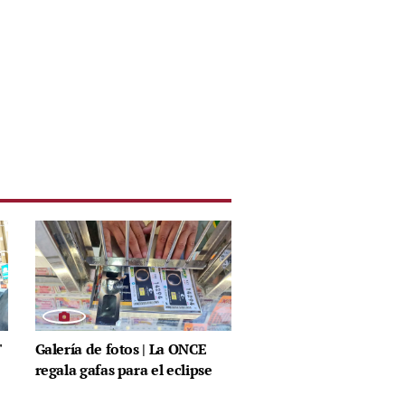
'
Galería de fotos | La ONCE
regala gafas para el eclipse