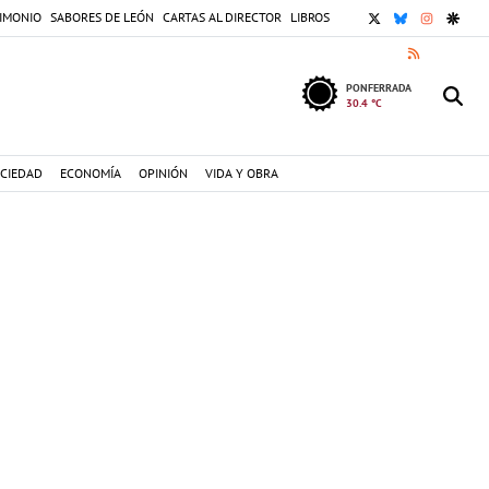
X
BLUESKY
INSTAGR
GOOG
IMONIO
SABORES DE LEÓN
CARTAS AL DIRECTOR
LIBROS
RSS
PONFERRADA
30.4 °C
CIEDAD
ECONOMÍA
OPINIÓN
VIDA Y OBRA