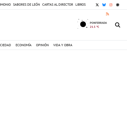
X
BLUESKY
INSTAGR
GOOG
IMONIO
SABORES DE LEÓN
CARTAS AL DIRECTOR
LIBROS
RSS
PONFERRADA
21.5 °C
CIEDAD
ECONOMÍA
OPINIÓN
VIDA Y OBRA