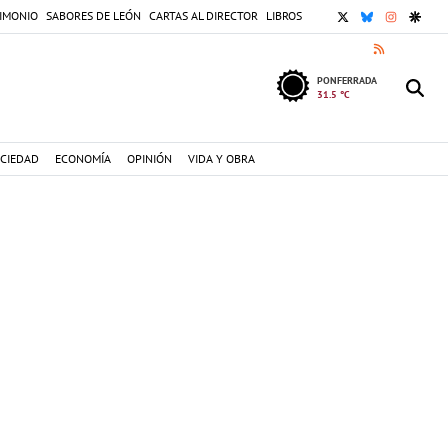
X
BLUESKY
INSTAGR
GOOG
IMONIO
SABORES DE LEÓN
CARTAS AL DIRECTOR
LIBROS
RSS
PONFERRADA
31.5 °C
CIEDAD
ECONOMÍA
OPINIÓN
VIDA Y OBRA