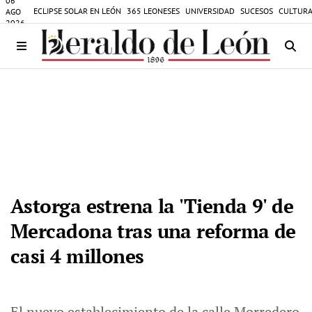
06
ECLIPSE SOLAR EN LEÓN
365 LEONESES
UNIVERSIDAD
SUCESOS
CULTURA
AGO
2026
Astorga estrena la 'Tienda 9' de
Mercadona tras una reforma de
casi 4 millones
El nuevo establecimiento de la calle Morredero