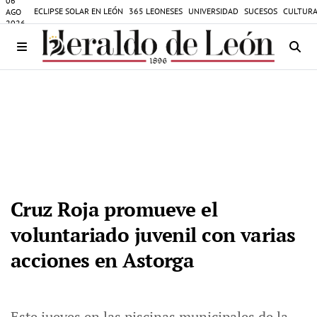
06
ECLIPSE SOLAR EN LEÓN
365 LEONESES
UNIVERSIDAD
SUCESOS
CULTURA
AGO
2026
Cruz Roja promueve el
voluntariado juvenil con varias
acciones en Astorga
Este jueves en las piscinas municipales de la