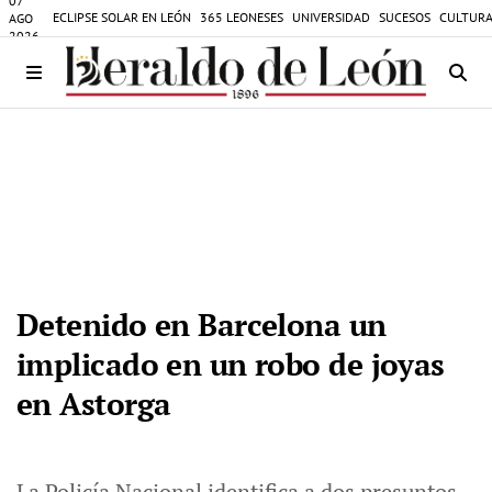
07
ECLIPSE SOLAR EN LEÓN
365 LEONESES
UNIVERSIDAD
SUCESOS
CULTURA
AGO
2026
Detenido en Barcelona un
implicado en un robo de joyas
en Astorga
La Policía Nacional identifica a dos presuntos