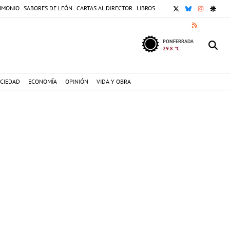
X
BLUESKY
INSTAGR
GOOG
IMONIO
SABORES DE LEÓN
CARTAS AL DIRECTOR
LIBROS
RSS
PONFERRADA
29.8 °C
CIEDAD
ECONOMÍA
OPINIÓN
VIDA Y OBRA