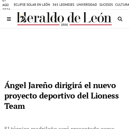
07
ECLIPSE SOLAR EN LEÓN
365 LEONESES
UNIVERSIDAD
SUCESOS
CULTURA
AGO
2026
Ángel Jareño dirigirá el nuevo
proyecto deportivo del Lioness
Team
El técnico madrileño será presentado como