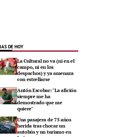
IAS DE HOY
La Cultural no va (ni en el
campo, ni en los
despachos) y ya amenaza
con estrellarse
Antón Escobar: "La afición
siempre me ha
demostrado que me
quiere"
Una pasajera de 75 años
herida tras chocar un
autobús y un turismo en