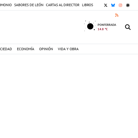
X
BLUESKY
INSTAGR
GOOG
IMONIO
SABORES DE LEÓN
CARTAS AL DIRECTOR
LIBROS
RSS
PONFERRADA
14.8 °C
CIEDAD
ECONOMÍA
OPINIÓN
VIDA Y OBRA