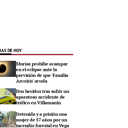
IAS DE HOY
Murias prohíbe acampar
en el eclipse ante la
previsión de que 'Familia
Arcoiris' acuda
Dos heridos tras sufrir un
aparatoso accidente de
tráfico en Villamanín
Detenida y a prisión una
mujer de 57 años por un
incendio forestal en Vega