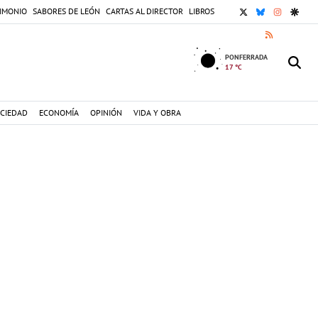
X
BLUESKY
INSTAGR
GOOG
IMONIO
SABORES DE LEÓN
CARTAS AL DIRECTOR
LIBROS
RSS
PONFERRADA
17 °C
CIEDAD
ECONOMÍA
OPINIÓN
VIDA Y OBRA