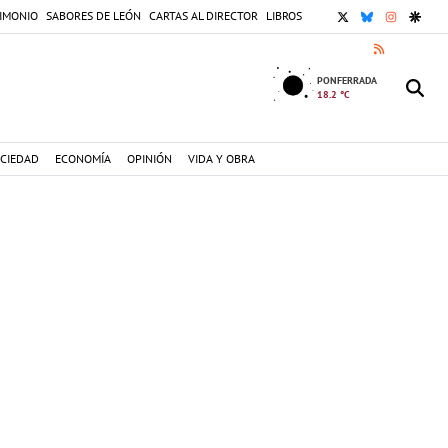
X
BLUESKY
INSTAGR
GOOG
IMONIO
SABORES DE LEÓN
CARTAS AL DIRECTOR
LIBROS
RSS
PONFERRADA
18.2 °C
CIEDAD
ECONOMÍA
OPINIÓN
VIDA Y OBRA