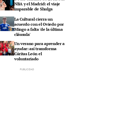
NBA y el Madrid: el viaje
imparable de Shulga
La Cultural cierra un
acuerdo con el Oviedo por
Mingo a falta 'de la última
cláusula'
Un verano para aprender a
ayudar: así transforma
Cáritas León el
voluntariado