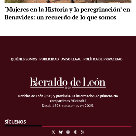
‘Mujeres en la Historia y la peregrinación’ en
Benavides: un recuerdo de lo que somos
QUIÉNES SOMOS
PUBLICIDAD
AVISO LEGAL
POLÍTICA DE PRIVACIDAD
Noticias de León (ESP) y provincia. La información, lo primero
.
No
compartimos "clickbait".
Desde 1896, renacemos en 2025.
SÍGUENOS
X
Bluesky
Instagram
Google Discover
RSS