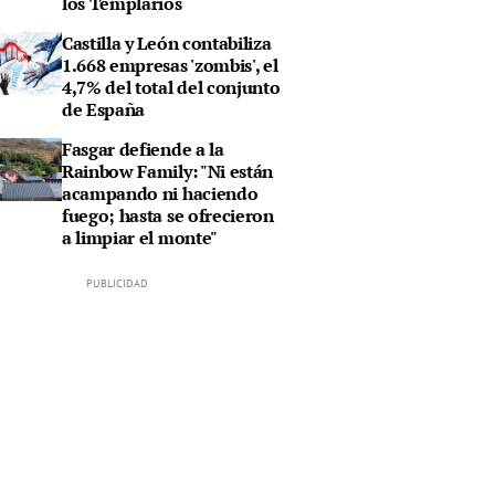
los Templarios
Castilla y León contabiliza
1.668 empresas 'zombis', el
4,7% del total del conjunto
de España
Fasgar defiende a la
Rainbow Family: "Ni están
acampando ni haciendo
fuego; hasta se ofrecieron
a limpiar el monte"