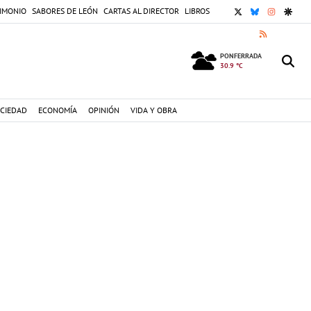
X
BLUESKY
INSTAGR
GOOG
IMONIO
SABORES DE LEÓN
CARTAS AL DIRECTOR
LIBROS
RSS
PONFERRADA
30.9 °C
CIEDAD
ECONOMÍA
OPINIÓN
VIDA Y OBRA