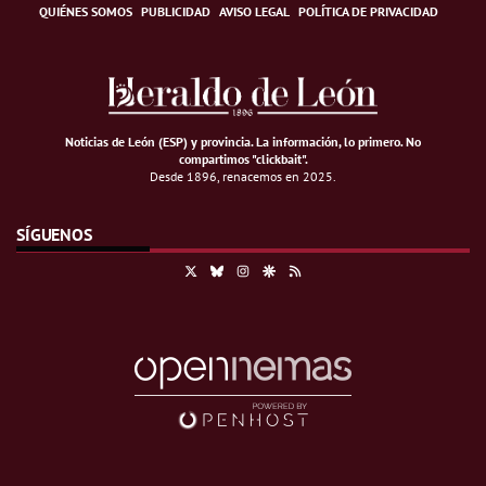
QUIÉNES SOMOS
PUBLICIDAD
AVISO LEGAL
POLÍTICA DE PRIVACIDAD
Noticias de León (ESP) y provincia. La información, lo primero
.
No
compartimos "clickbait".
Desde 1896, renacemos en 2025.
SÍGUENOS
X
Bluesky
Instagram
Google Discover
RSS