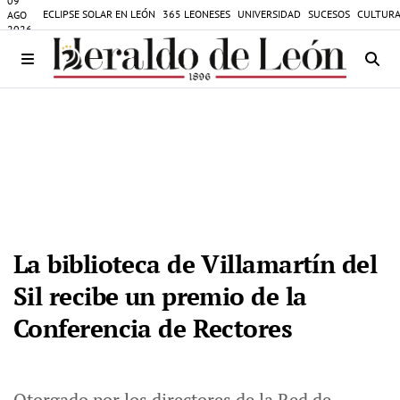
09
ECLIPSE SOLAR EN LEÓN
365 LEONESES
UNIVERSIDAD
SUCESOS
CULTURA
AGO
2026
La biblioteca de Villamartín del
Sil recibe un premio de la
Conferencia de Rectores
Otorgado por los directores de la Red de