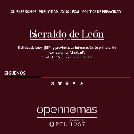
QUIÉNES SOMOS
PUBLICIDAD
AVISO LEGAL
POLÍTICA DE PRIVACIDAD
Noticias de León (ESP) y provincia. La información, lo primero
.
No
compartimos "clickbait".
Desde 1896, renacemos en 2025.
SÍGUENOS
X
Bluesky
Instagram
Google Discover
RSS