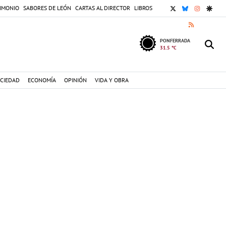
X
BLUESKY
INSTAGR
GOOG
IMONIO
SABORES DE LEÓN
CARTAS AL DIRECTOR
LIBROS
RSS
PONFERRADA
31.5 °C
CIEDAD
ECONOMÍA
OPINIÓN
VIDA Y OBRA