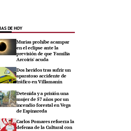
IAS DE HOY
Murias prohíbe acampar
en el eclipse ante la
previsión de que 'Familia
Arcoiris' acuda
Dos heridos tras sufrir un
aparatoso accidente de
tráfico en Villamanín
Detenida y a prisión una
mujer de 57 años por un
incendio forestal en Vega
de Espinareda
Carlos Pomares refuerza la
defensa de la Cultural con