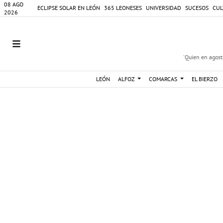
08 AGO
ECLIPSE SOLAR EN LEÓN
365 LEONESES
UNIVERSIDAD
SUCESOS
CUL
2026
'Quien en agosto
LEÓN
ALFOZ
COMARCAS
EL BIERZO