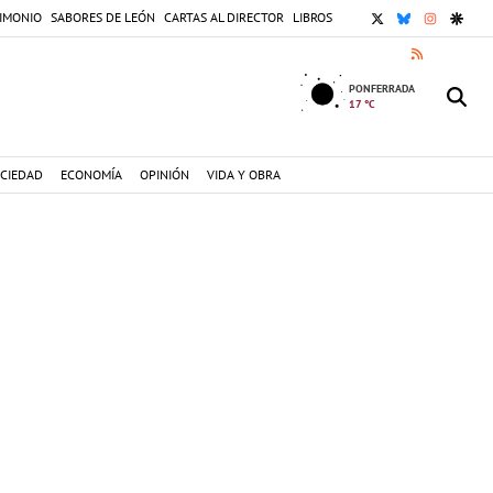
X
BLUESKY
INSTAGR
GOOG
IMONIO
SABORES DE LEÓN
CARTAS AL DIRECTOR
LIBROS
RSS
PONFERRADA
17 °C
CIEDAD
ECONOMÍA
OPINIÓN
VIDA Y OBRA