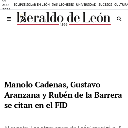
06
ECLIPSE SOLAR EN LEÓN
365 LEONESES
UNIVERSIDAD
SUCESOS
CULTURA
AGO
2026
Manolo Cadenas, Gustavo
Aranzana y Rubén de la Barrera
se citan en el FID
El evento 'Los otros reyes de León' reunirá el 5