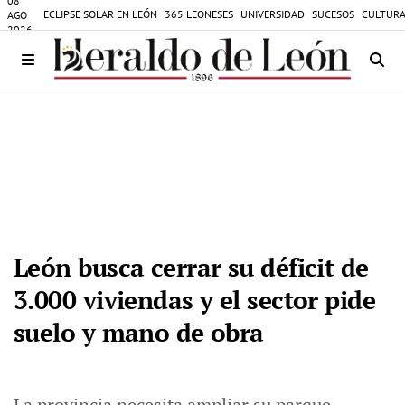
08
ECLIPSE SOLAR EN LEÓN
365 LEONESES
UNIVERSIDAD
SUCESOS
CULTURA
AGO
2026
León busca cerrar su déficit de
3.000 viviendas y el sector pide
suelo y mano de obra
La provincia necesita ampliar su parque