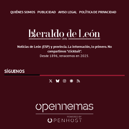
QUIÉNES SOMOS
PUBLICIDAD
AVISO LEGAL
POLÍTICA DE PRIVACIDAD
Noticias de León (ESP) y provincia. La información, lo primero
.
No
compartimos "clickbait".
Desde 1896, renacemos en 2025.
SÍGUENOS
X
Bluesky
Instagram
Google Discover
RSS