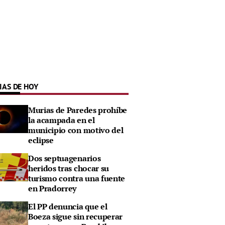
IAS DE HOY
Murias de Paredes prohíbe
la acampada en el
municipio con motivo del
eclipse
Dos septuagenarios
heridos tras chocar su
turismo contra una fuente
en Pradorrey
El PP denuncia que el
Boeza sigue sin recuperar