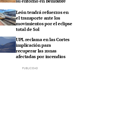
su entorno en Bembibre
León tendrá refuerzos en
el transporte ante los
movimientos por el eclipse
total de Sol
UPL reclama en las Cortes
implicación para
recuperar las zonas
afectadas por incendios