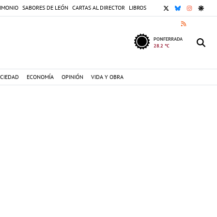
X
BLUESKY
INSTAGR
GOOG
IMONIO
SABORES DE LEÓN
CARTAS AL DIRECTOR
LIBROS
RSS
PONFERRADA
28.2 °C
CIEDAD
ECONOMÍA
OPINIÓN
VIDA Y OBRA