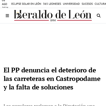
08
ECLIPSE SOLAR EN LEÓN
365 LEONESES
UNIVERSIDAD
SUCESOS
CULTURA
AGO
2026
El PP denuncia el deterioro de
las carreteras en Castropodame
y la falta de soluciones
Los populares reclaman a la Diputación una