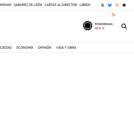
X
BLUESKY
INSTAGR
GOOG
IMONIO
SABORES DE LEÓN
CARTAS AL DIRECTOR
LIBROS
RSS
PONFERRADA
30.4 °C
CIEDAD
ECONOMÍA
OPINIÓN
VIDA Y OBRA