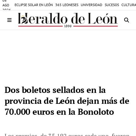
08
ECLIPSE SOLAR EN LEÓN
365 LEONESES
UNIVERSIDAD
SUCESOS
CULTURA
AGO
2026
Dos boletos sellados en la
provincia de León dejan más de
70.000 euros en la Bonoloto
Los premios, de 35.192 euros cada uno, fueron