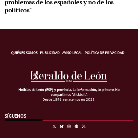
problemas de los españoles y no de los
políticos"
QUIÉNES SOMOS
PUBLICIDAD
AVISO LEGAL
POLÍTICA DE PRIVACIDAD
Noticias de León (ESP) y provincia. La información, lo primero
.
No
compartimos "clickbait".
Desde 1896, renacemos en 2025.
SÍGUENOS
X
Bluesky
Instagram
Google Discover
RSS