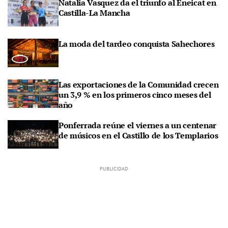
Natalia Vasquez da el triunfo al Eneicat en
Castilla-La Mancha
La moda del tardeo conquista Sahechores
Las exportaciones de la Comunidad crecen
un 3,9 % en los primeros cinco meses del
año
Ponferrada reúne el viernes a un centenar
de músicos en el Castillo de los Templarios