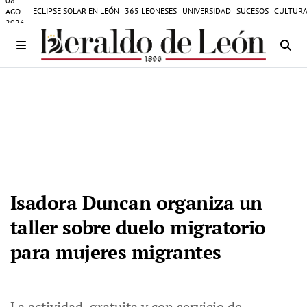
08
ECLIPSE SOLAR EN LEÓN
365 LEONESES
UNIVERSIDAD
SUCESOS
CULTURA
AGO
2026
Isadora Duncan organiza un
taller sobre duelo migratorio
para mujeres migrantes
La actividad, gratuita y con servicio de