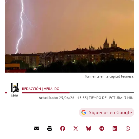
Tormenta en la capital leonesa.
REDACCIÓN | HERALDO
Actualizado:
25/06/26 |
13:33
| TIEMPO DE LECTURA: 3 MIN.
Síguenos en Google