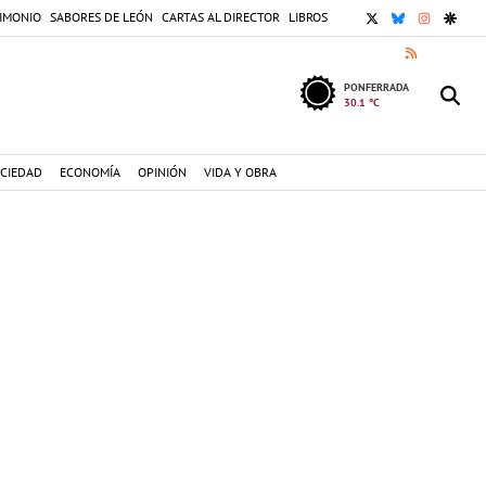
X
BLUESKY
INSTAGR
GOOG
IMONIO
SABORES DE LEÓN
CARTAS AL DIRECTOR
LIBROS
RSS
PONFERRADA
30.1 °C
CIEDAD
ECONOMÍA
OPINIÓN
VIDA Y OBRA