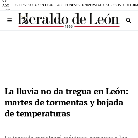
08
ECLIPSE SOLAR EN LEÓN
365 LEONESES
UNIVERSIDAD
SUCESOS
CULTURA
AGO
2026
La lluvia no da tregua en León:
martes de tormentas y bajada
de temperaturas
La jornada registrará máximas cercanas a los