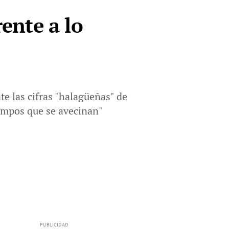
rente a lo
e las cifras "halagüeñas" de
iempos que se avecinan"