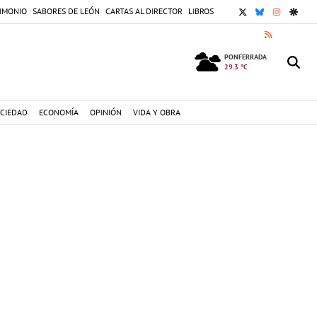
X
BLUESKY
INSTAGR
GOOG
IMONIO
SABORES DE LEÓN
CARTAS AL DIRECTOR
LIBROS
RSS
PONFERRADA
29.3 °C
CIEDAD
ECONOMÍA
OPINIÓN
VIDA Y OBRA