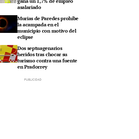
gana un 1,7% de empleo
asalariado
Murias de Paredes prohíbe
la acampada en el
municipio con motivo del
eclipse
Dos septuagenarios
heridos tras chocar su
turismo contra una fuente
en Pradorrey