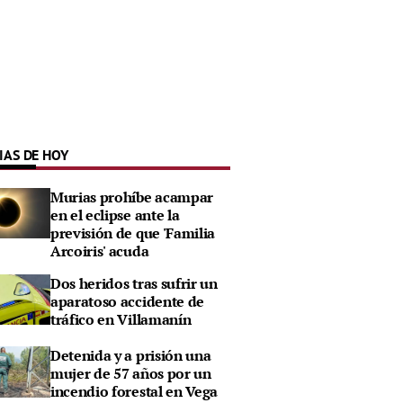
IAS DE HOY
Murias prohíbe acampar
en el eclipse ante la
previsión de que 'Familia
Arcoiris' acuda
Dos heridos tras sufrir un
aparatoso accidente de
tráfico en Villamanín
Detenida y a prisión una
mujer de 57 años por un
incendio forestal en Vega