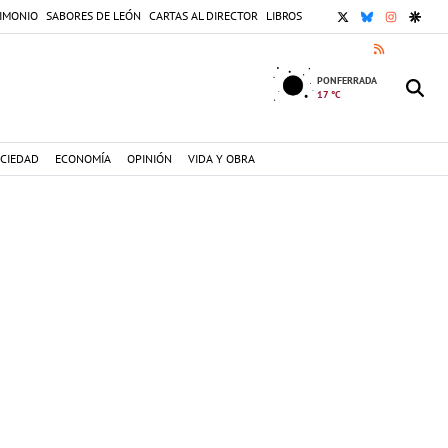
X
BLUESKY
INSTAGR
GOOG
IMONIO
SABORES DE LEÓN
CARTAS AL DIRECTOR
LIBROS
RSS
PONFERRADA
17 °C
CIEDAD
ECONOMÍA
OPINIÓN
VIDA Y OBRA