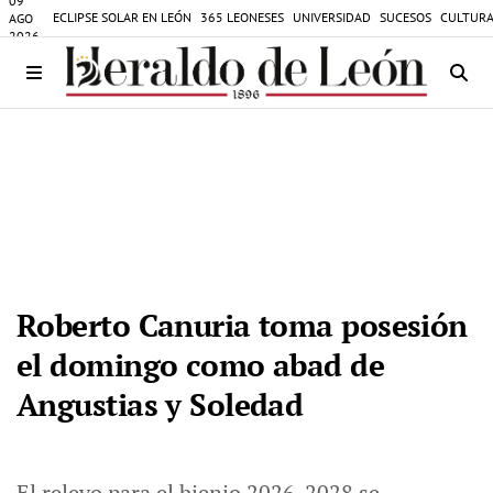
09
ECLIPSE SOLAR EN LEÓN
365 LEONESES
UNIVERSIDAD
SUCESOS
CULTURA
AGO
2026
Roberto Canuria toma posesión
el domingo como abad de
Angustias y Soledad
El relevo para el bienio 2026-2028 se