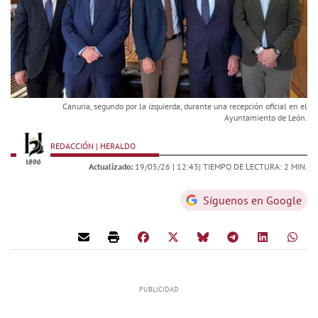
Canuria, segundo por la izquierda, durante una recepción oficial en el
Ayuntamiento de León.
REDACCIÓN | HERALDO
Actualizado:
19/05/26 |
12:43
| TIEMPO DE LECTURA: 2 MIN.
Síguenos en Google