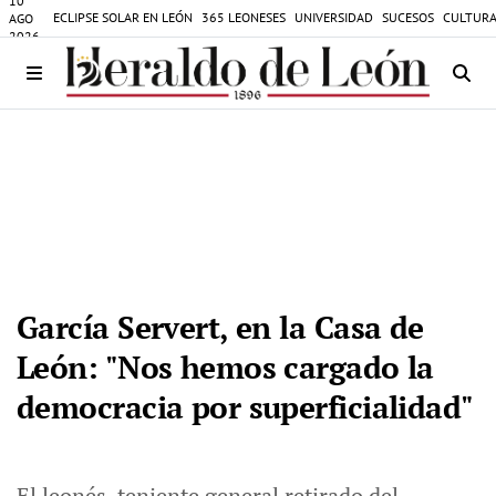
10
ECLIPSE SOLAR EN LEÓN
365 LEONESES
UNIVERSIDAD
SUCESOS
CULTURA
AGO
2026
García Servert, en la Casa de
León: "Nos hemos cargado la
democracia por superficialidad"
El leonés, teniente general retirado del