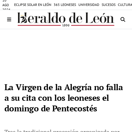
10
ECLIPSE SOLAR EN LEÓN
365 LEONESES
UNIVERSIDAD
SUCESOS
CULTURA
AGO
2026
La Virgen de la Alegría no falla
a su cita con los leoneses el
domingo de Pentecostés
Tras la tradicional procesión organizada por