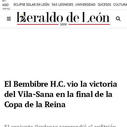
07
ECLIPSE SOLAR EN LEÓN
365 LEONESES
UNIVERSIDAD
SUCESOS
CULTURA
AGO
2026
El Bembibre H.C. vio la victoria
del Vila-Sana en la final de la
Copa de la Reina
El conjunto ilerdense sorprendió al anfitrión