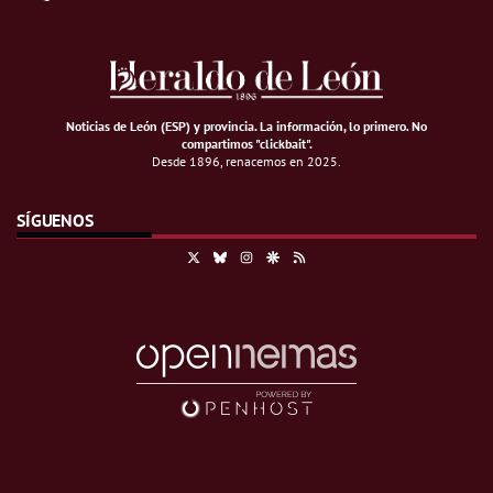
Noticias de León (ESP) y provincia. La información, lo primero
.
No
compartimos "clickbait".
Desde 1896, renacemos en 2025.
SÍGUENOS
X
Bluesky
Instagram
Google Discover
RSS