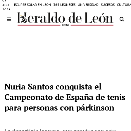
09
ECLIPSE SOLAR EN LEÓN
365 LEONESES
UNIVERSIDAD
SUCESOS
CULTURA
AGO
2026
Nuria Santos conquista el
Campeonato de España de tenis
para personas con párkinson
La deportista leonesa, que convive con esta