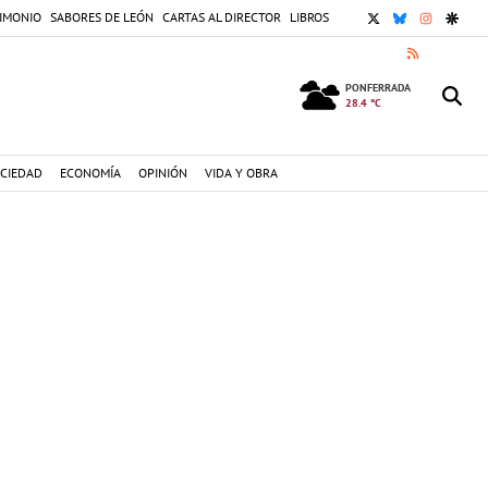
X
BLUESKY
INSTAGR
GOOG
IMONIO
SABORES DE LEÓN
CARTAS AL DIRECTOR
LIBROS
RSS
PONFERRADA
28.4 °C
CIEDAD
ECONOMÍA
OPINIÓN
VIDA Y OBRA