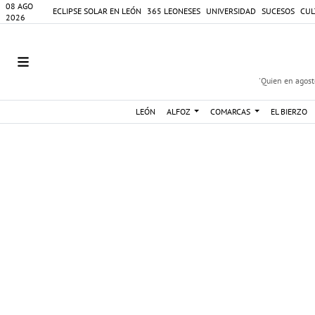
08 AGO
ECLIPSE SOLAR EN LEÓN
365 LEONESES
UNIVERSIDAD
SUCESOS
CUL
2026
'Quien en agosto
LEÓN
ALFOZ
COMARCAS
EL BIERZO