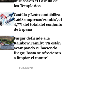
músicos en el Castillo de
los Templarios
Castilla y León contabiliza
1.668 empresas 'zombis', el
4,7% del total del conjunto
de España
Fasgar defiende a la
Rainbow Family: "Ni están
acampando ni haciendo
fuego; hasta se ofrecieron
a limpiar el monte"