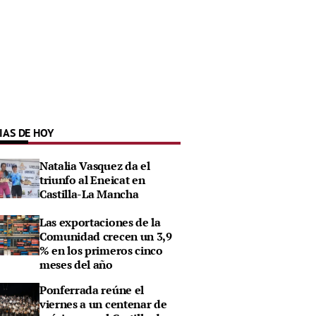
IAS DE HOY
Natalia Vasquez da el
triunfo al Eneicat en
Castilla-La Mancha
Las exportaciones de la
Comunidad crecen un 3,9
% en los primeros cinco
meses del año
Ponferrada reúne el
viernes a un centenar de