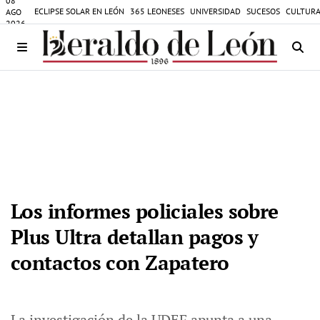
08
ECLIPSE SOLAR EN LEÓN
365 LEONESES
UNIVERSIDAD
SUCESOS
CULTURA
AGO
2026
Los informes policiales sobre
Plus Ultra detallan pagos y
contactos con Zapatero
La investigación de la UDEF apunta a una